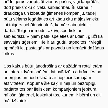
arī toigerus var atstāt vienus pašus, viņi labprātāk
dod priekšroku cilvēku sabiedrībai. Šī šķirne ir
draudzīga un izbauda ģimenes kompāniju, tādēļ
būtu vēlams iegādāties arī kādu citu mājdzīvnieku,
lai toigers nebūtu vientuļš, kamēr saimnieki ir
darbā. Toigeri ir modri, aktīvi, sportiski un
sabiedriski. Viņiem patīk spēlēties ar ūdeni, gluži kā
savvaļas tīģeriem. Tie ir arī gudri, tāpēc tos ir viegli
apmācīt iet pastaigās ar pavadu un iemācīt dažādus
trikus.
Šos kaķus būtu jānodrošina ar dažādām rotaļlietām
un interaktīvām spēlēm, lai palīdzētu atbrīvoties no
enerģijas un nodrošinātu ar nepieciešamajām
aktivitātēm. Kopumā šie kaķi ir mīļi un bezrūpīgi,
padarot tos par lieliskiem kompanjoniem jebkurai
mīlošai ģimenei, ieskaitot tos, kuriem ir bērni un citi
mājdzīvnieki.