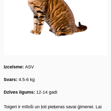
lv
Izcelsme:
ASV
Svars:
4.5-6 kg
Dzīves ilgums:
12-14 gadi
Toigeri ir mīloši un ļoti pieķeras savai ģimenei. Lai