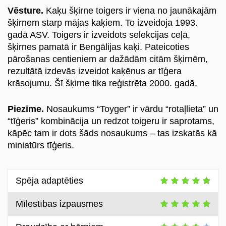
Vēsture.
Kaķu šķirne toigers ir viena no jaunākajām
šķirnem starp mājas kaķiem. To izveidoja 1993.
gadā ASV. Toigers ir izveidots selekcijas ceļā,
šķirnes pamatā ir Bengālijas kaķi. Pateicoties
pārošanas centieniem ar dažādām citām šķirnēm,
rezultātā izdevās izveidot kaķēnus ar tīģera
krāsojumu. Šī šķirne tika reģistrēta 2000. gadā.
Piezīme.
Nosaukums “Toyger” ir vārdu “rotaļlieta” un
“tīģeris” kombinācija un redzot toigeru ir saprotams,
kāpēc tam ir dots šāds nosaukums – tas izskatās kā
miniatūrs tīģeris.
Spēja adaptēties
Mīlestības izpausmes