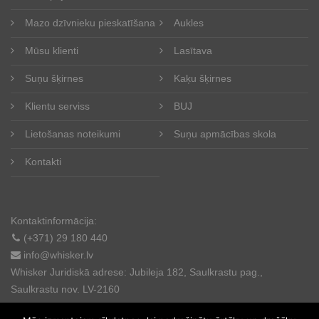
Mazo dzīvnieku pieskatīšana
Aukles
Mūsu klienti
Lasītava
Suņu šķirnes
Kaķu šķirnes
Klientu serviss
BUJ
Lietošanas noteikumi
Suņu apmācības skola
Kontakti
Kontaktinformācija:
(+371) 29 180 440
info@whisker.lv
Whisker Juridiskā adrese: Jubileja 182, Saulkrastu pag.,
Saulkrastu nov. LV-2160