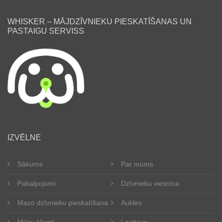
WHISKER – MĀJDZĪVNIEKU PIESKATĪŠANAS UN
PASTAIGU SERVISS
lv
IZVĒLNE
Sākums
Par mums
Pakalpojumi
Dzīvnieku viesnīca
Mazo dzīvnieku pieskatīšana
Aukles
Mūsu klienti
Lasītava