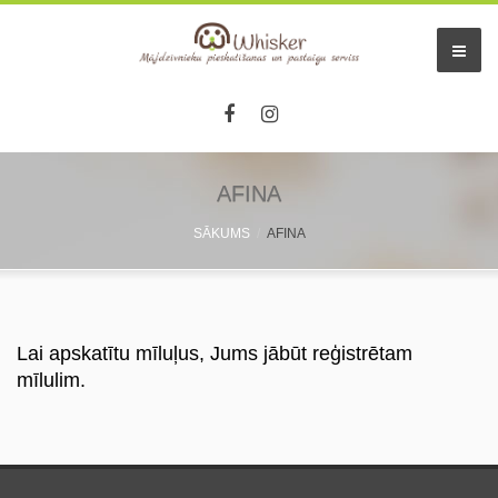
AFINA
SĀKUMS
AFINA
Lai apskatītu mīluļus, Jums jābūt reģistrētam
mīlulim.