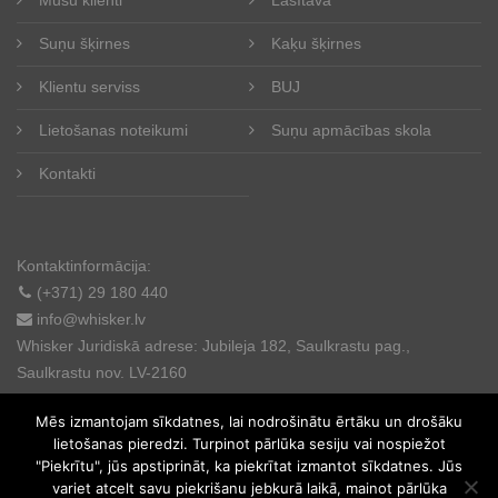
Suņu šķirnes
Kaķu šķirnes
Klientu serviss
BUJ
Lietošanas noteikumi
Suņu apmācības skola
Kontakti
Kontaktinformācija:
(+371) 29 180 440
info@whisker.lv
Whisker Juridiskā adrese: Jubileja 182, Saulkrastu pag.,
Saulkrastu nov. LV-2160
Mēs izmantojam sīkdatnes, lai nodrošinātu ērtāku un drošāku
lietošanas pieredzi. Turpinot pārlūka sesiju vai nospiežot
"Piekrītu", jūs apstiprināt, ka piekrītat izmantot sīkdatnes. Jūs
variet atcelt savu piekrišanu jebkurā laikā, mainot pārlūka
© 2025. All rights reserved.