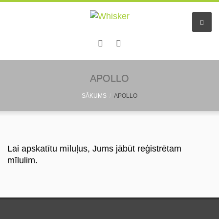
Sākums
APOLLO
SĀKUMS
APOLLO
Pakalpojumi
Dzīvnieku viesnīca
Mazo dzīv. pieskatīšana
Lai apskatītu mīluļus, Jums jābūt reģistrētam
mīlulim.
Aukles
Informācija
Pastaigu draugs