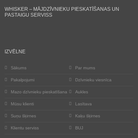
WHISKER – MĀJDZĪVNIEKU PIESKATĪŠANAS UN
Lasītava
PASTAIGU SERVISS
Mūsu klienti
Laimīgās astes
IZVĒLNE
Kļūt par aukli
Sākums
Par mums
Suņu šķirnes
Pakalpojumi
Dzīvnieku viesnīca
Kaķu šķirnes
Mazo dzīvnieku pieskatīšana
Aukles
Kontakti
Mūsu klienti
Lasītava
Suņu šķirnes
Kaķu šķirnes
Par mums
Klientu serviss
BUJ
Reģistrācija