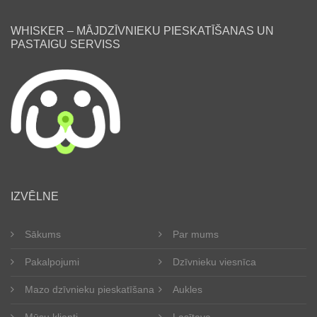
WHISKER – MĀJDZĪVNIEKU PIESKATĪŠANAS UN
PASTAIGU SERVISS
lv
IZVĒLNE
Sākums
Par mums
Pakalpojumi
Dzīvnieku viesnīca
Mazo dzīvnieku pieskatīšana
Aukles
Mūsu klienti
Lasītava