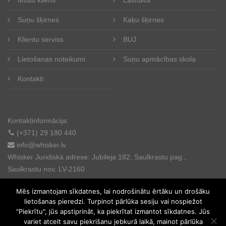
Suņu šķirnes
Kaķu šķirnes
Klientu serviss
BUJ
Lietošanas noteikumi
Suņu apmācības skola
Kontakti
Kontaktinformācija:
(+371) 29 180 440
info@whisker.lv
Whisker Juridiskā adrese: Jubileja 182, Saulkrastu pag.,
Saulkrastu nov. LV-2160
Mēs izmantojam sīkdatnes, lai nodrošinātu ērtāku un drošāku
lietošanas pieredzi. Turpinot pārlūka sesiju vai nospiežot
"Piekrītu", jūs apstiprināt, ka piekrītat izmantot sīkdatnes. Jūs
variet atcelt savu piekrišanu jebkurā laikā, mainot pārlūka
© 2025. All rights reserved.