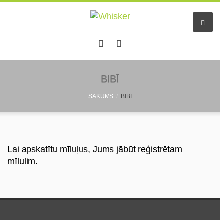
Sākums
BIBĪ
SĀKUMS
BIBĪ
Pakalpojumi
Dzīvnieku viesnīca
Mazo dzīv. pieskatīšana
Lai apskatītu mīluļus, Jums jābūt reģistrētam
mīlulim.
Aukles
Informācija
Pastaigu draugs