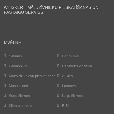
WHISKER – MĀJDZĪVNIEKU PIESKATĪŠANAS UN
Lasītava
PASTAIGU SERVISS
Mūsu klienti
Laimīgās astes
IZVĒLNE
Kļūt par aukli
Sākums
Par mums
Suņu šķirnes
Pakalpojumi
Dzīvnieku viesnīca
Kaķu šķirnes
Mazo dzīvnieku pieskatīšana
Aukles
Kontakti
Mūsu klienti
Lasītava
Suņu šķirnes
Kaķu šķirnes
Par mums
Klientu serviss
BUJ
Reģistrācija