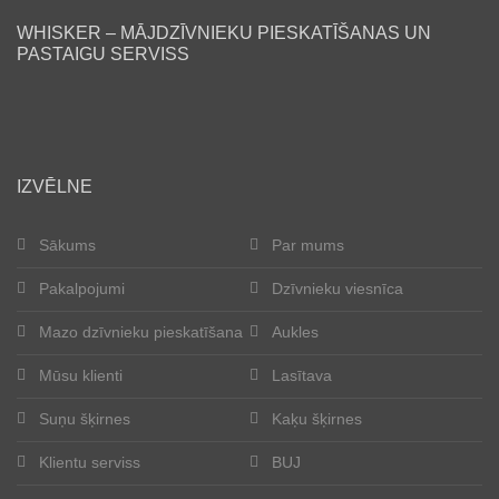
WHISKER – MĀJDZĪVNIEKU PIESKATĪŠANAS UN
Lasītava
PASTAIGU SERVISS
Mūsu klienti
Laimīgās astes
IZVĒLNE
Kļūt par aukli
Sākums
Par mums
Suņu šķirnes
Pakalpojumi
Dzīvnieku viesnīca
Kaķu šķirnes
Mazo dzīvnieku pieskatīšana
Aukles
Kontakti
Mūsu klienti
Lasītava
Suņu šķirnes
Kaķu šķirnes
Par mums
Klientu serviss
BUJ
Reģistrācija