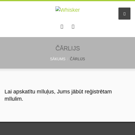
Sākums
ČĀRLIJS
SĀKUMS
ČĀRLIJS
Pakalpojumi
Dzīvnieku viesnīca
Mazo dzīv. pieskatīšana
Lai apskatītu mīluļus, Jums jābūt reģistrētam
mīlulim.
Aukles
Informācija
Pastaigu draugs