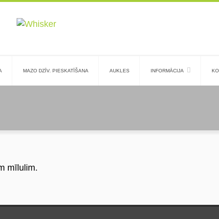
A
MAZO DZĪV. PIESKATĪŠANA
AUKLES
INFORMĀCIJA
KO
m mīlulim.