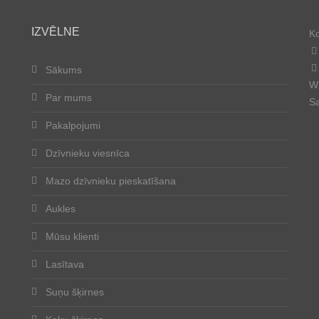
IZVĒLNE
Ko
Sākums
Wh
Par mums
Sa
Pakalpojumi
Dzīvnieku viesnīca
Mazo dzīvnieku pieskatīšana
Aukles
Mūsu klienti
Lasītava
Suņu šķirnes