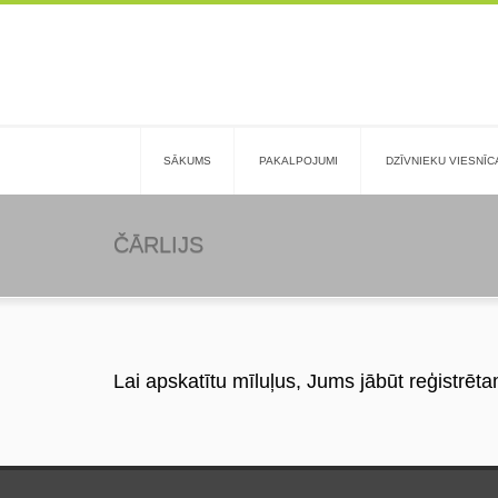
SĀKUMS
PAKALPOJUMI
DZĪVNIEKU VIESNĪC
ČĀRLIJS
Lai apskatītu mīluļus, Jums jābūt reģistrēta