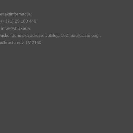
ntaktinformācija:
(+371) 29 180 440
info@whisker.lv
isker Juridiskā adrese: Jubileja 182, Saulkrastu pag.,
ulkrastu nov. LV-2160