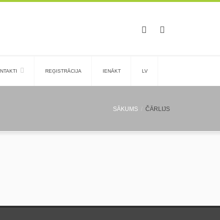
NTAKTI
REĢISTRĀCIJA
IENĀKT
LV
SĀKUMS
ČĀRLIJS