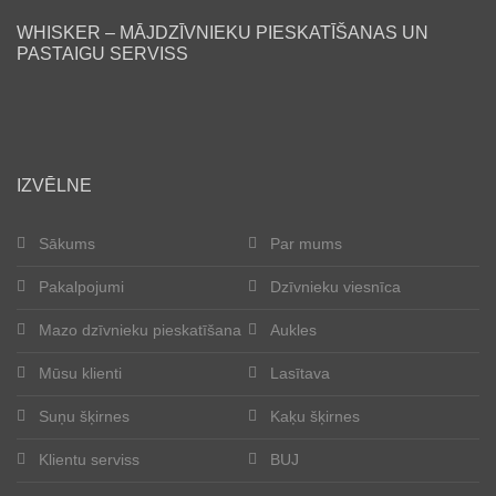
WHISKER – MĀJDZĪVNIEKU PIESKATĪŠANAS UN
Lasītava
PASTAIGU SERVISS
Mūsu klienti
Laimīgās astes
IZVĒLNE
Kļūt par aukli
Sākums
Par mums
Suņu šķirnes
Pakalpojumi
Dzīvnieku viesnīca
Kaķu šķirnes
Mazo dzīvnieku pieskatīšana
Aukles
Kontakti
Mūsu klienti
Lasītava
Suņu šķirnes
Kaķu šķirnes
Par mums
Klientu serviss
BUJ
Reģistrācija