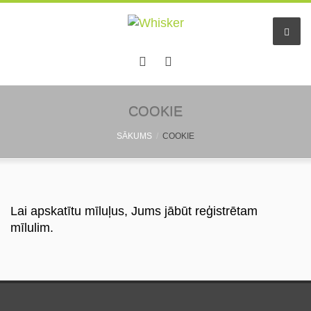
Sākums
COOKIE
SĀKUMS
COOKIE
Pakalpojumi
Dzīvnieku viesnīca
Mazo dzīv. pieskatīšana
Lai apskatītu mīluļus, Jums jābūt reģistrētam
mīlulim.
Aukles
Informācija
Pastaigu draugs