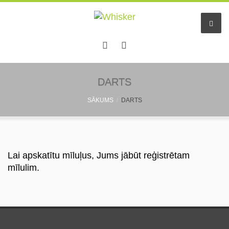
Sākums
DARTS
SĀKUMS
DARTS
Pakalpojumi
Dzīvnieku viesnīca
Mazo dzīv. pieskatīšana
Lai apskatītu mīluļus, Jums jābūt reģistrētam
mīlulim.
Aukles
Informācija
Pastaigu draugs