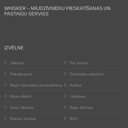
WHISKER – MĀJDZĪVNIEKU PIESKATĪŠANAS UN
Lasītava
PASTAIGU SERVISS
Mūsu klienti
Laimīgās astes
IZVĒLNE
Kļūt par aukli
Sākums
Par mums
Suņu šķirnes
Pakalpojumi
Dzīvnieku viesnīca
Kaķu šķirnes
Mazo dzīvnieku pieskatīšana
Aukles
Kontakti
Mūsu klienti
Lasītava
Suņu šķirnes
Kaķu šķirnes
Par mums
Klientu serviss
BUJ
Reģistrācija