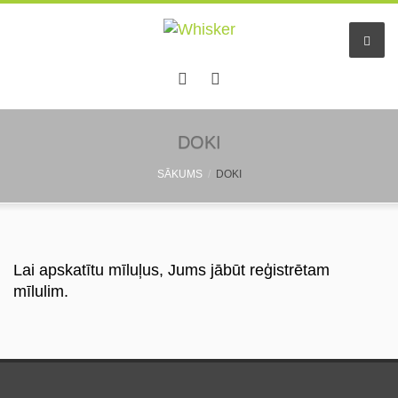
Sākums
DOKI
SĀKUMS
DOKI
Pakalpojumi
Dzīvnieku viesnīca
Mazo dzīv. pieskatīšana
Lai apskatītu mīluļus, Jums jābūt reģistrētam
mīlulim.
Aukles
Informācija
Pastaigu draugs