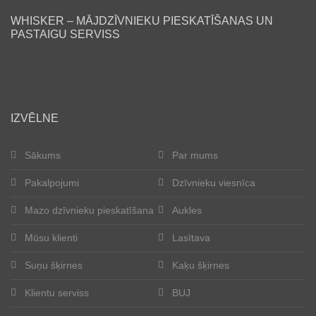
WHISKER – MĀJDZĪVNIEKU PIESKATĪŠANAS UN
Lasītava
PASTAIGU SERVISS
Mūsu klienti
Laimīgās astes
IZVĒLNE
Kļūt par aukli
Sākums
Par mums
Suņu šķirnes
Pakalpojumi
Dzīvnieku viesnīca
Kaķu šķirnes
Mazo dzīvnieku pieskatīšana
Aukles
Kontakti
Mūsu klienti
Lasītava
Suņu šķirnes
Kaķu šķirnes
Par mums
Klientu serviss
BUJ
Reģistrācija