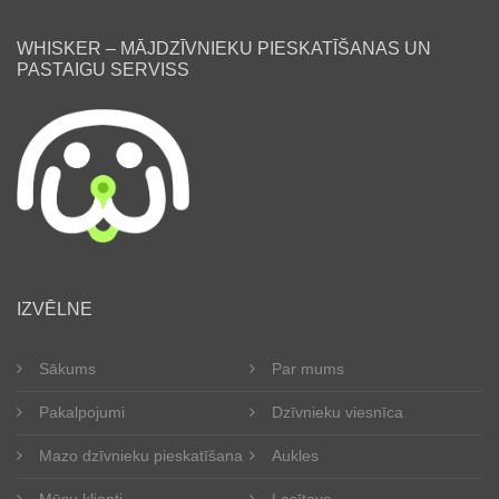
WHISKER – MĀJDZĪVNIEKU PIESKATĪŠANAS UN
PASTAIGU SERVISS
lv
IZVĒLNE
Sākums
Par mums
Pakalpojumi
Dzīvnieku viesnīca
Mazo dzīvnieku pieskatīšana
Aukles
Mūsu klienti
Lasītava