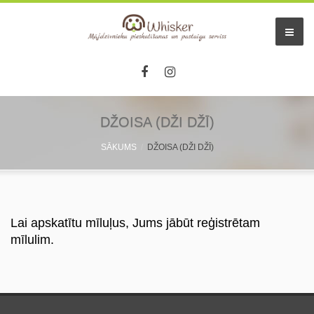
DŽOISA (DŽI DŽĪ)
SĀKUMS
DŽOISA (DŽI DŽĪ)
Lai apskatītu mīluļus, Jums jābūt reģistrētam
mīlulim.