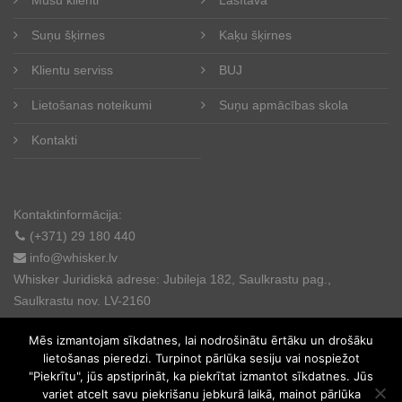
Suņu šķirnes
Kaķu šķirnes
Klientu serviss
BUJ
Lietošanas noteikumi
Suņu apmācības skola
Kontakti
Kontaktinformācija:
(+371) 29 180 440
info@whisker.lv
Whisker Juridiskā adrese: Jubileja 182, Saulkrastu pag.,
Saulkrastu nov. LV-2160
Mēs izmantojam sīkdatnes, lai nodrošinātu ērtāku un drošāku
lietošanas pieredzi. Turpinot pārlūka sesiju vai nospiežot
"Piekrītu", jūs apstiprināt, ka piekrītat izmantot sīkdatnes. Jūs
variet atcelt savu piekrišanu jebkurā laikā, mainot pārlūka
© 2025. All rights reserved.