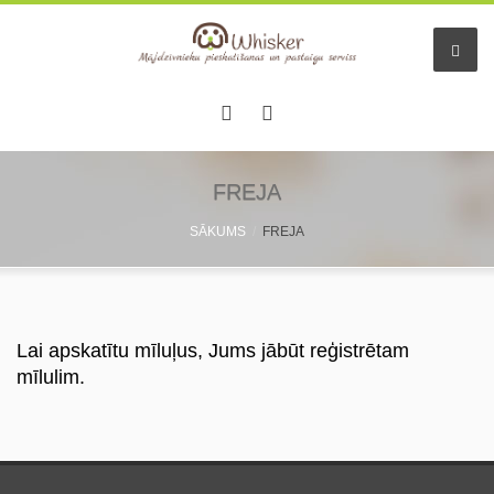
FREJA
SĀKUMS
FREJA
Lai apskatītu mīluļus, Jums jābūt reģistrētam
mīlulim.