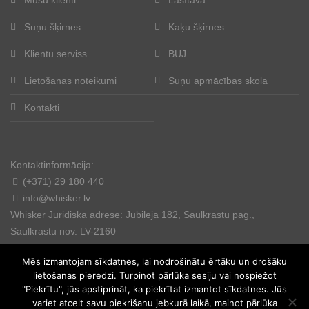
Suņu šķirnes
Kaķu šķirnes
Klientu serviss
BUJ
Lietošanas noteikumi
Suņu apmācības skola
Kontakti
Kontaktinformācija:
(+371) 29 180 440
info@whisker.lv
Whisker Juridiskā adrese: Jubileja 182, Saulkrastu pag.,
Saulkrastu nov. LV-2160
Mēs izmantojam sīkdatnes, lai nodrošinātu ērtāku un drošāku
lietošanas pieredzi. Turpinot pārlūka sesiju vai nospiežot
"Piekrītu", jūs apstiprināt, ka piekrītat izmantot sīkdatnes. Jūs
variet atcelt savu piekrišanu jebkurā laikā, mainot pārlūka
© 2025. All rights reserved.