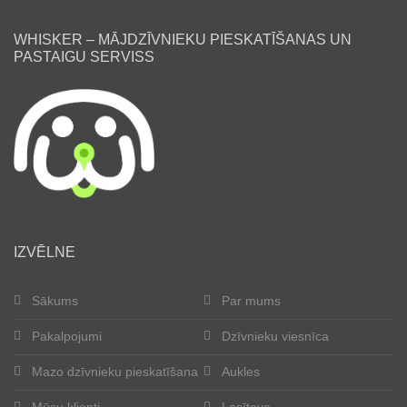
WHISKER – MĀJDZĪVNIEKU PIESKATĪŠANAS UN
PASTAIGU SERVISS
lv
IZVĒLNE
Sākums
Par mums
Pakalpojumi
Dzīvnieku viesnīca
Mazo dzīvnieku pieskatīšana
Aukles
Mūsu klienti
Lasītava