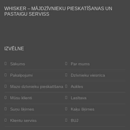
WHISKER – MĀJDZĪVNIEKU PIESKATĪŠANAS UN
Lasītava
PASTAIGU SERVISS
Mūsu klienti
Laimīgās astes
IZVĒLNE
Kļūt par aukli
Sākums
Par mums
Suņu šķirnes
Pakalpojumi
Dzīvnieku viesnīca
Kaķu šķirnes
Mazo dzīvnieku pieskatīšana
Aukles
Kontakti
Mūsu klienti
Lasītava
Suņu šķirnes
Kaķu šķirnes
Par mums
Klientu serviss
BUJ
Reģistrācija