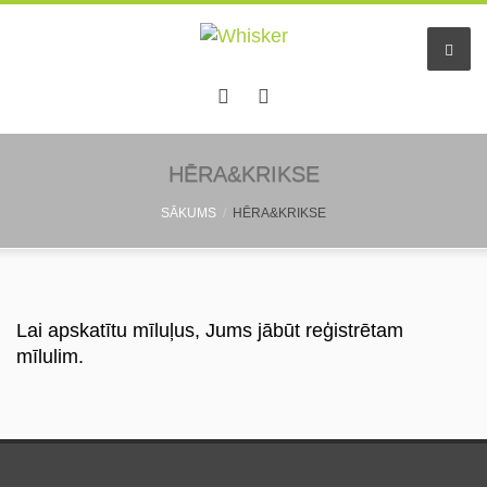
Sākums
HĒRA&KRIKSE
SĀKUMS
HĒRA&KRIKSE
Pakalpojumi
Dzīvnieku viesnīca
Mazo dzīv. pieskatīšana
Lai apskatītu mīluļus, Jums jābūt reģistrētam
mīlulim.
Aukles
Informācija
Pastaigu draugs