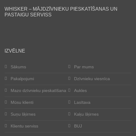
WHISKER – MĀJDZĪVNIEKU PIESKATĪŠANAS UN
Lasītava
PASTAIGU SERVISS
Mūsu klienti
Laimīgās astes
IZVĒLNE
Kļūt par aukli
Sākums
Par mums
Suņu šķirnes
Pakalpojumi
Dzīvnieku viesnīca
Kaķu šķirnes
Mazo dzīvnieku pieskatīšana
Aukles
Kontakti
Mūsu klienti
Lasītava
Suņu šķirnes
Kaķu šķirnes
Par mums
Klientu serviss
BUJ
Reģistrācija