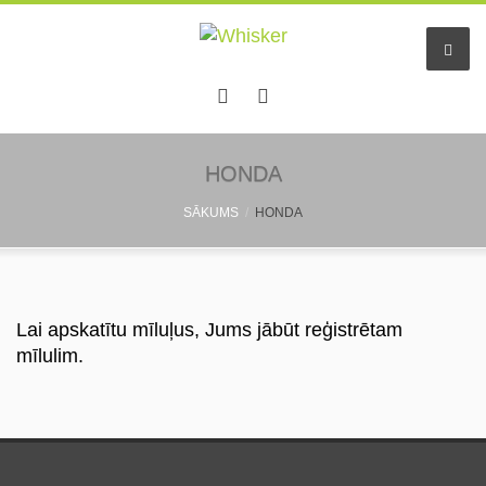
Sākums
HONDA
SĀKUMS
HONDA
Pakalpojumi
Dzīvnieku viesnīca
Mazo dzīv. pieskatīšana
Lai apskatītu mīluļus, Jums jābūt reģistrētam
mīlulim.
Aukles
Informācija
Pastaigu draugs