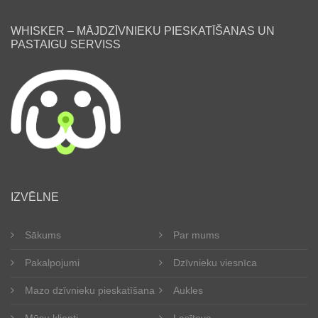
WHISKER – MĀJDZĪVNIEKU PIESKATĪŠANAS UN
PASTAIGU SERVISS
lv
IZVĒLNE
Sākums
Par mums
Pakalpojumi
Dzīvnieku viesnīca
Mazo dzīvnieku pieskatīšana
Aukles
Mūsu klienti
Lasītava