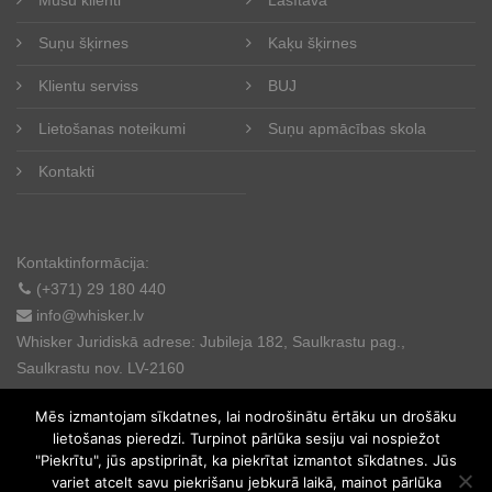
Suņu šķirnes
Kaķu šķirnes
Klientu serviss
BUJ
Lietošanas noteikumi
Suņu apmācības skola
Kontakti
Kontaktinformācija:
(+371) 29 180 440
info@whisker.lv
Whisker Juridiskā adrese: Jubileja 182, Saulkrastu pag.,
Saulkrastu nov. LV-2160
Mēs izmantojam sīkdatnes, lai nodrošinātu ērtāku un drošāku
lietošanas pieredzi. Turpinot pārlūka sesiju vai nospiežot
"Piekrītu", jūs apstiprināt, ka piekrītat izmantot sīkdatnes. Jūs
variet atcelt savu piekrišanu jebkurā laikā, mainot pārlūka
© 2025. All rights reserved.