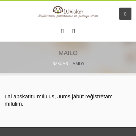
MAILO
SĀKUMS
MAILO
Lai apskatītu mīluļus, Jums jābūt reģistrētam
mīlulim.