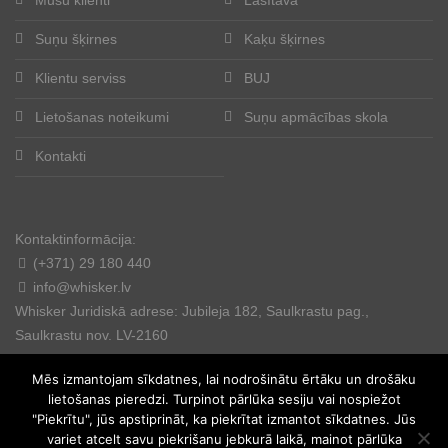
Suņu šķirnes
Kaķu šķirnes
Klientu serviss
BUJ
Lietošanas noteikumi
Suņu apmācības skola
Kontakti
Kontaktinformācija:
(+371) 29 180 440
info@whisker.lv
Whisker Juridiskā adrese: Jubileja 182, Saulkrastu pag.,
Saulkrastu nov. LV-2160
Mēs izmantojam sīkdatnes, lai nodrošinātu ērtāku un drošāku
lietošanas pieredzi. Turpinot pārlūka sesiju vai nospiežot
"Piekrītu", jūs apstiprināt, ka piekrītat izmantot sīkdatnes. Jūs
variet atcelt savu piekrišanu jebkurā laikā, mainot pārlūka
© 2025. All rights reserved.