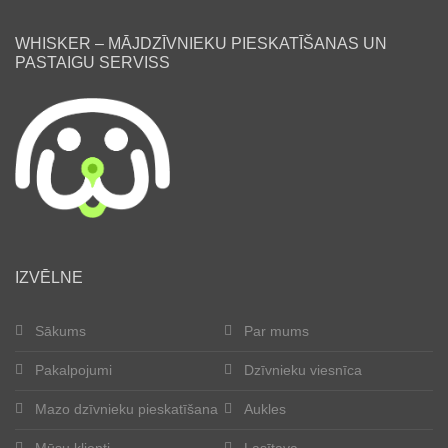
WHISKER – MĀJDZĪVNIEKU PIESKATĪŠANAS UN
PASTAIGU SERVISS
lv
IZVĒLNE
Sākums
Par mums
Pakalpojumi
Dzīvnieku viesnīca
Mazo dzīvnieku pieskatīšana
Aukles
Mūsu klienti
Lasītava