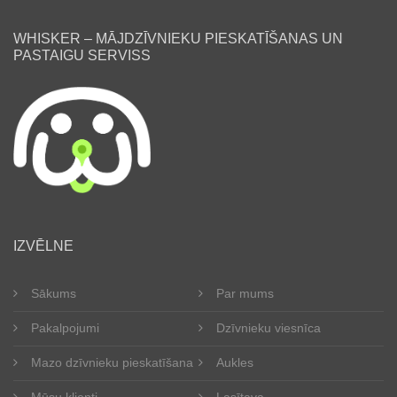
WHISKER – MĀJDZĪVNIEKU PIESKATĪŠANAS UN
PASTAIGU SERVISS
lv
IZVĒLNE
Sākums
Par mums
Pakalpojumi
Dzīvnieku viesnīca
Mazo dzīvnieku pieskatīšana
Aukles
Mūsu klienti
Lasītava