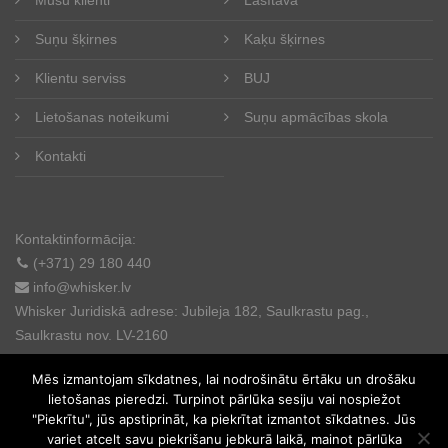
Suņu šķirnes
Kaķu šķirnes
Klientu serviss
BUJ
Lietošanas noteikumi
Suņu apmācības skola
Kontakti
Kontaktinformācija:
(+371) 29 180 440
info@whisker.lv
Whisker Juridiskā adrese: Jubileja 182, Saulkrastu pag.,
Saulkrastu nov. LV-2160
Mēs izmantojam sīkdatnes, lai nodrošinātu ērtāku un drošāku
lietošanas pieredzi. Turpinot pārlūka sesiju vai nospiežot
"Piekrītu", jūs apstiprināt, ka piekrītat izmantot sīkdatnes. Jūs
variet atcelt savu piekrišanu jebkurā laikā, mainot pārlūka
© 2025. All rights reserved.