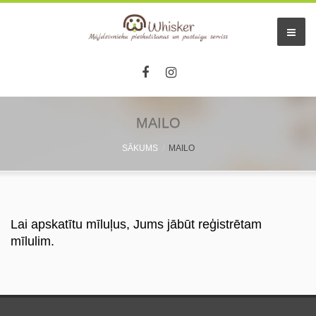
MAILO
SĀKUMS
MAILO
Lai apskatītu mīluļus, Jums jābūt reģistrētam
mīlulim.