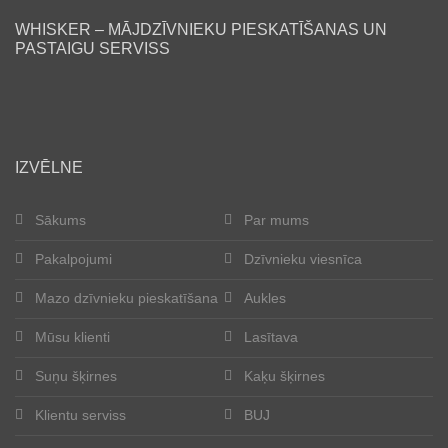
WHISKER – MĀJDZĪVNIEKU PIESKATĪŠANAS UN
Lasītava
PASTAIGU SERVISS
Mūsu klienti
Laimīgās astes
IZVĒLNE
Kļūt par aukli
Sākums
Par mums
Suņu šķirnes
Pakalpojumi
Dzīvnieku viesnīca
Kaķu šķirnes
Mazo dzīvnieku pieskatīšana
Aukles
Kontakti
Mūsu klienti
Lasītava
Suņu šķirnes
Kaķu šķirnes
Par mums
Klientu serviss
BUJ
Reģistrācija