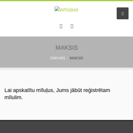
Sākums
MAKSIS
SĀKUMS
MAKSIS
Pakalpojumi
Dzīvnieku viesnīca
Mazo dzīv. pieskatīšana
Lai apskatītu mīluļus, Jums jābūt reģistrētam
mīlulim.
Aukles
Informācija
Pastaigu draugs