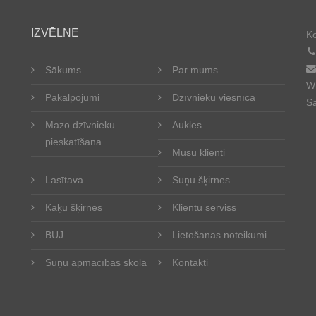
IZVĒLNE
Ko
Sākums
Par mums
Wh
Pakalpojumi
Dzīvnieku viesnīca
Sa
Mazo dzīvnieku
Aukles
pieskatīšana
Mūsu klienti
Lasītava
Suņu šķirnes
Kaķu šķirnes
Klientu serviss
BUJ
Lietošanas noteikumi
Suņu apmācības skola
Kontakti