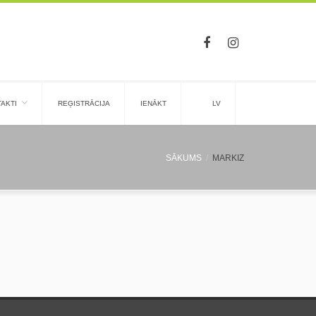
AKTI
REĢISTRĀCIJA
IENĀKT
LV
SĀKUMS
MARKIZ