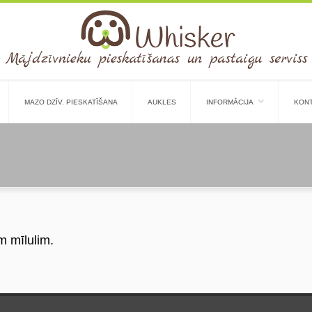
MAZO DZĪV. PIESKATĪŠANA
AUKLES
INFORMĀCIJA
KONT
m mīlulim.