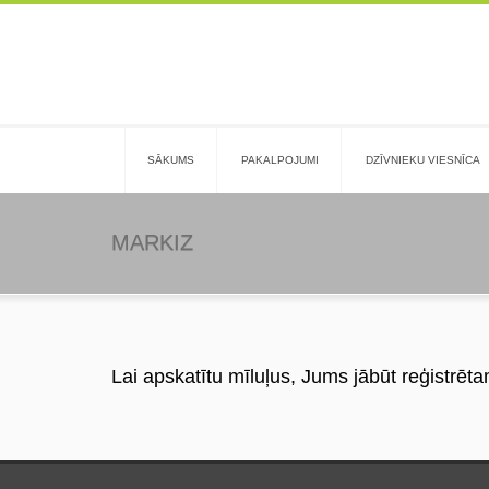
SĀKUMS
PAKALPOJUMI
DZĪVNIEKU VIESNĪCA
MARKIZ
Lai apskatītu mīluļus, Jums jābūt reģistrēta