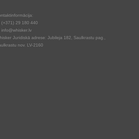
ntaktinformācija:
(+371) 29 180 440
info@whisker.lv
isker Juridiskā adrese: Jubileja 182, Saulkrastu pag.,
ulkrastu nov. LV-2160