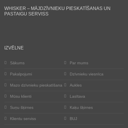
WHISKER – MĀJDZĪVNIEKU PIESKATĪŠANAS UN
Lasītava
PASTAIGU SERVISS
Mūsu klienti
Laimīgās astes
IZVĒLNE
Kļūt par aukli
Sākums
Par mums
Suņu šķirnes
Pakalpojumi
Dzīvnieku viesnīca
Kaķu šķirnes
Mazo dzīvnieku pieskatīšana
Aukles
Kontakti
Mūsu klienti
Lasītava
Suņu šķirnes
Kaķu šķirnes
Par mums
Klientu serviss
BUJ
Reģistrācija