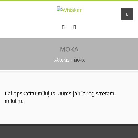
Sākums
MOKA
SĀKUMS
MOKA
Pakalpojumi
Dzīvnieku viesnīca
Mazo dzīv. pieskatīšana
Lai apskatītu mīluļus, Jums jābūt reģistrētam
mīlulim.
Aukles
Informācija
Pastaigu draugs