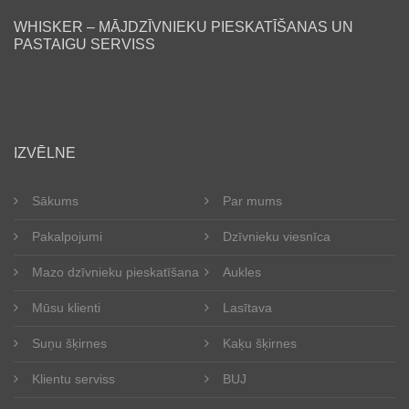
WHISKER – MĀJDZĪVNIEKU PIESKATĪŠANAS UN
PASTAIGU SERVISS
lv
IZVĒLNE
Sākums
Par mums
Pakalpojumi
Dzīvnieku viesnīca
Mazo dzīvnieku pieskatīšana
Aukles
Mūsu klienti
Lasītava
Suņu šķirnes
Kaķu šķirnes
Klientu serviss
BUJ