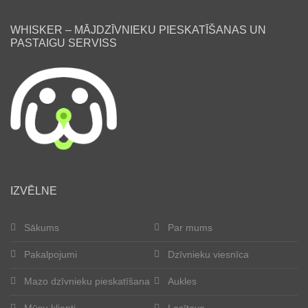
WHISKER – MĀJDZĪVNIEKU PIESKATĪŠANAS UN
PASTAIGU SERVISS
lv
IZVĒLNE
Sākums
Par mums
Pakalpojumi
Dzīvnieku viesnīca
Mazo dzīvnieku pieskatīšana
Aukles
Mūsu klienti
Lasītava