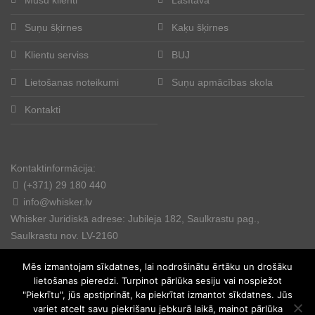
Suņu šķirnes
Kaķu šķirnes
Klientu serviss
BUJ
Lietošanas noteikumi
Suņu apmācības skola
Kontakti
Kontaktinformācija:
(+371) 29 180 440
info@whisker.lv
Whisker Juridiskā adrese: Jubileja 182, Saulkrastu pag.,
Saulkrastu nov. LV-2160
Mēs izmantojam sīkdatnes, lai nodrošinātu ērtāku un drošāku
lietošanas pieredzi. Turpinot pārlūka sesiju vai nospiežot
"Piekrītu", jūs apstiprināt, ka piekrītat izmantot sīkdatnes. Jūs
variet atcelt savu piekrišanu jebkurā laikā, mainot pārlūka
© 2025. All rights reserved.