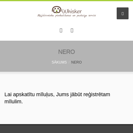
NERO
SĀKUMS
NERO
Lai apskatītu mīluļus, Jums jābūt reģistrētam
mīlulim.