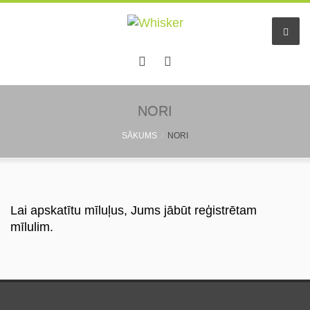
Sākums
NORI
SĀKUMS
NORI
Pakalpojumi
Dzīvnieku viesnīca
Mazo dzīv. pieskatīšana
Lai apskatītu mīluļus, Jums jābūt reģistrētam
mīlulim.
Aukles
Informācija
Pastaigu draugs