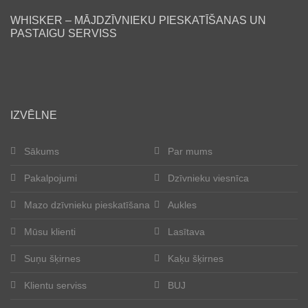
WHISKER – MĀJDZĪVNIEKU PIESKATĪŠANAS UN
Lasītava
PASTAIGU SERVISS
Mūsu klienti
Laimīgās astes
IZVĒLNE
Kļūt par aukli
Sākums
Par mums
Suņu šķirnes
Pakalpojumi
Dzīvnieku viesnīca
Kaķu šķirnes
Mazo dzīvnieku pieskatīšana
Aukles
Kontakti
Mūsu klienti
Lasītava
Suņu šķirnes
Kaķu šķirnes
Par mums
Klientu serviss
BUJ
Reģistrācija