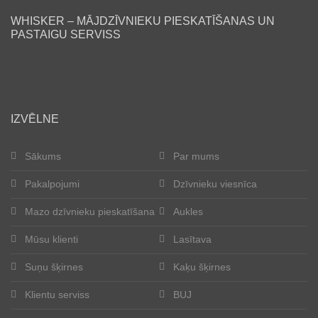
WHISKER – MĀJDZĪVNIEKU PIESKATĪŠANAS UN
Lasītava
PASTAIGU SERVISS
Mūsu klienti
Laimīgās astes
IZVĒLNE
Kļūt par aukli
Sākums
Par mums
Suņu šķirnes
Pakalpojumi
Dzīvnieku viesnīca
Kaķu šķirnes
Mazo dzīvnieku pieskatīšana
Aukles
Kontakti
Mūsu klienti
Lasītava
Suņu šķirnes
Kaķu šķirnes
Par mums
Klientu serviss
BUJ
Reģistrācija