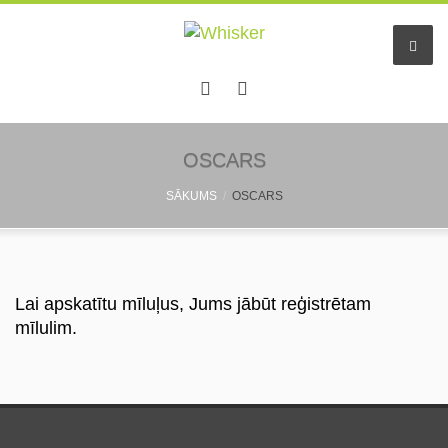
Sākums
OSCARS
SĀKUMS
OSCARS
Pakalpojumi
Dzīvnieku viesnīca
Mazo dzīv. pieskatīšana
Lai apskatītu mīluļus, Jums jābūt reģistrētam
mīlulim.
Aukles
Informācija
Pastaigu draugs