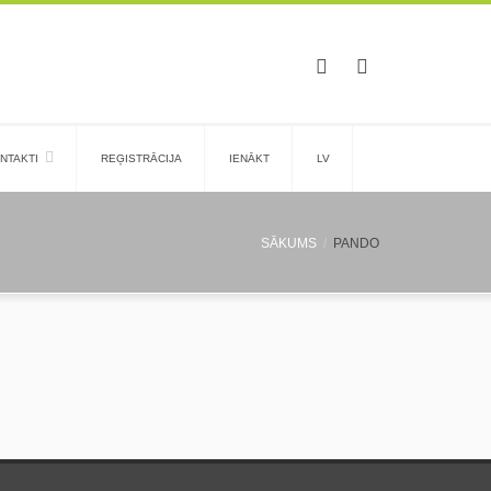
NTAKTI
REĢISTRĀCIJA
IENĀKT
LV
SĀKUMS
PANDO