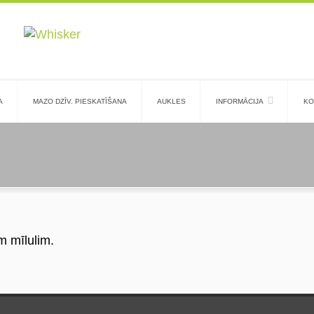
A
MAZO DZĪV. PIESKATĪŠANA
AUKLES
INFORMĀCIJA
KO
m mīlulim.