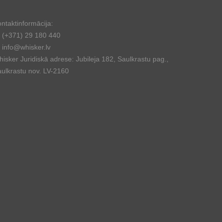
ntaktinformācija:
(+371) 29 180 440
info@whisker.lv
isker Juridiskā adrese: Jubileja 182, Saulkrastu pag.,
ulkrastu nov. LV-2160