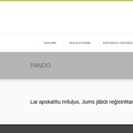
SĀKUMS
PAKALPOJUMI
DZĪVNIEKU VIESNĪC
PANDO
Lai apskatītu mīluļus, Jums jābūt reģistrēta