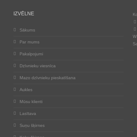
IZVĒLNE
Ko
Sākums
Wh
Par mums
Sa
Pakalpojumi
Dzīvnieku viesnīca
Mazo dzīvnieku pieskatīšana
Aukles
Mūsu klienti
Lasītava
Suņu šķirnes