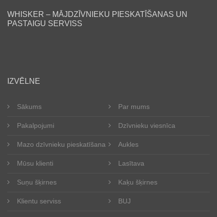
WHISKER – MĀJDZĪVNIEKU PIESKATĪŠANAS UN
PASTAIGU SERVISS
lv
IZVĒLNE
Sākums
Par mums
Pakalpojumi
Dzīvnieku viesnīca
Mazo dzīvnieku pieskatīšana
Aukles
Mūsu klienti
Lasītava
Suņu šķirnes
Kaķu šķirnes
Klientu serviss
BUJ