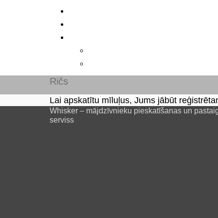
Ričs
Lai apskatītu mīluļus, Jums jābūt reģistrēta
Whisker – mājdzīvnieku pieskatīšanas un pastai
serviss