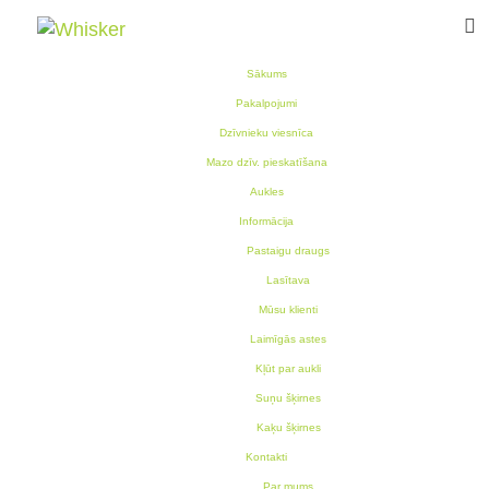
Sākums
Pakalpojumi
Dzīvnieku viesnīca
Mazo dzīv. pieskatīšana
Aukles
Informācija
Pastaigu draugs
Lasītava
Mūsu klienti
Laimīgās astes
Kļūt par aukli
Suņu šķirnes
Kaķu šķirnes
Kontakti
Par mums