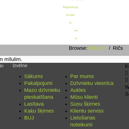
Reģistrācija
Ienākt
lv
en
ru
Browse:
Sākums
Ričs
m mīlulim.
gu
Izvēlne
K
Sākums
Par mums
Pakalpojumi
Dzīvnieku viesnīca
W
Mazo dzīvnieku
Aukles
S
pieskatīšana
Mūsu klienti
Lasītava
Suņu šķirnes
Kaķu šķirnes
Klientu serviss
BUJ
Lietošanas
noteikumi