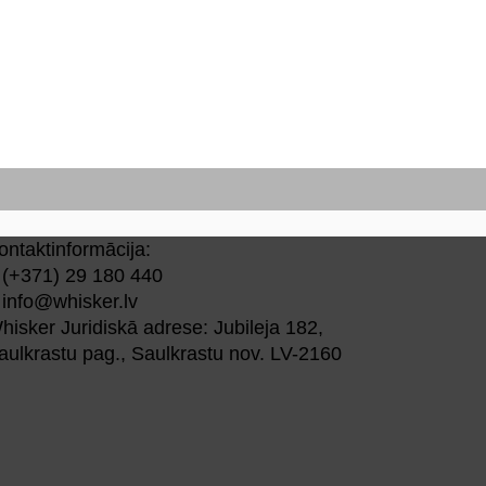
ontaktinformācija:
(+371) 29 180 440
info@whisker.lv
hisker Juridiskā adrese: Jubileja 182,
aulkrastu pag., Saulkrastu nov. LV-2160