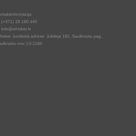
ntaktinformācija:
(+371) 29 180 440
info@whisker.lv
isker Juridiskā adrese: Jubileja 182, Saulkrastu pag.,
ulkrastu nov. LV-2160