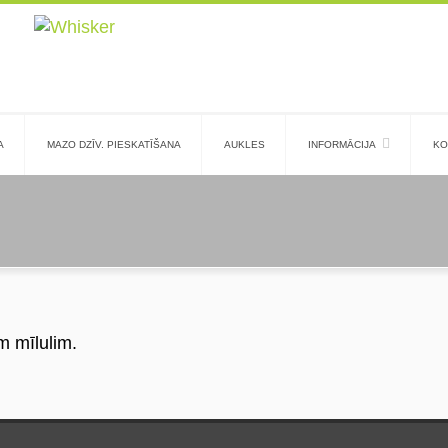
A
MAZO DZĪV. PIESKATĪŠANA
AUKLES
INFORMĀCIJA
KO
m mīlulim.