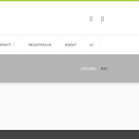
NTAKTI
REĢISTRĀCIJA
IENĀKT
LV
SĀKUMS
RIO