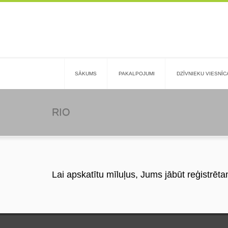
SĀKUMS
PAKALPOJUMI
DZĪVNIEKU VIESNĪC
RIO
Lai apskatītu mīluļus, Jums jābūt reģistrēta