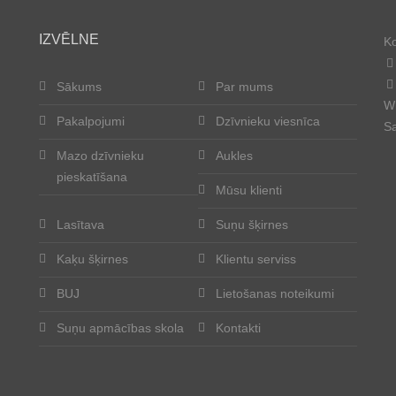
IZVĒLNE
Ko
Sākums
Par mums
Wh
Pakalpojumi
Dzīvnieku viesnīca
Sa
Mazo dzīvnieku
Aukles
pieskatīšana
Mūsu klienti
Lasītava
Suņu šķirnes
Kaķu šķirnes
Klientu serviss
BUJ
Lietošanas noteikumi
Suņu apmācības skola
Kontakti