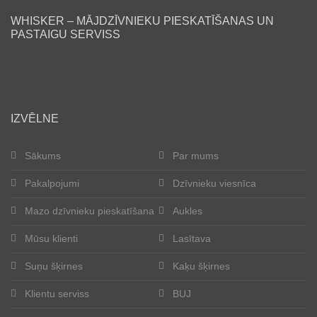
WHISKER – MĀJDZĪVNIEKU PIESKATĪŠANAS UN
Lasītava
PASTAIGU SERVISS
Mūsu klienti
Laimīgās astes
IZVĒLNE
Kļūt par aukli
Sākums
Par mums
Suņu šķirnes
Pakalpojumi
Dzīvnieku viesnīca
Kaķu šķirnes
Mazo dzīvnieku pieskatīšana
Aukles
Kontakti
Mūsu klienti
Lasītava
Suņu šķirnes
Kaķu šķirnes
Par mums
Klientu serviss
BUJ
Reģistrācija