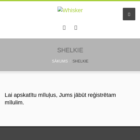
Sākums
SHELKIE
SĀKUMS
SHELKIE
Pakalpojumi
Dzīvnieku viesnīca
Mazo dzīv. pieskatīšana
Lai apskatītu mīluļus, Jums jābūt reģistrētam
mīlulim.
Aukles
Informācija
Pastaigu draugs