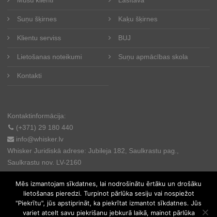
Suņu šķirnes
Kaķu šķirnes
Ienākt
Klientu serviss
BUJ
lv
Lietošanas noteikumi
Suņu apmācības skola
Kontakti
Kontaktinformācija:
(+371) 29 180 440
info@whisker.lv
Whisker Juridiskā adrese: Jubileja 182, Saulkrastu pag.,
Saulkrastu nov. LV-2160
Mēs izmantojam sīkdatnes, lai nodrošinātu ērtāku un drošāku
lietošanas pieredzi. Turpinot pārlūka sesiju vai nospiežot
"Piekrītu", jūs apstiprināt, ka piekrītat izmantot sīkdatnes. Jūs
variet atcelt savu piekrišanu jebkurā laikā, mainot pārlūka
© 2025. All rights reserved.