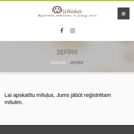
Sākums
ZEFĪRS
SĀKUMS
ZEFĪRS
Pakalpojumi
Dzīvnieku viesnīca
Mazo dzīv. pieskatīšana
Lai apskatītu mīluļus, Jums jābūt reģistrētam
mīlulim.
Aukles
Informācija