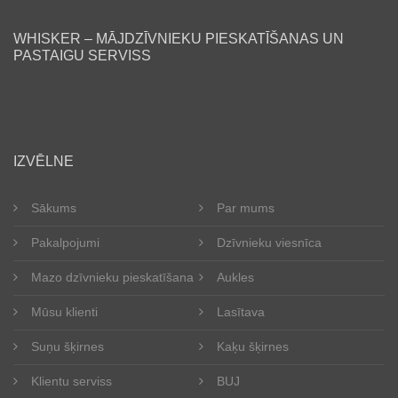
WHISKER – MĀJDZĪVNIEKU PIESKATĪŠANAS UN
PASTAIGU SERVISS
lv
IZVĒLNE
Sākums
Par mums
Pakalpojumi
Dzīvnieku viesnīca
Mazo dzīvnieku pieskatīšana
Aukles
Mūsu klienti
Lasītava
Suņu šķirnes
Kaķu šķirnes
Klientu serviss
BUJ