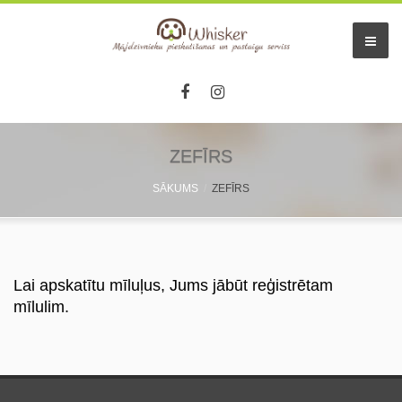
ZEFĪRS
SĀKUMS
ZEFĪRS
Lai apskatītu mīluļus, Jums jābūt reģistrētam
mīlulim.