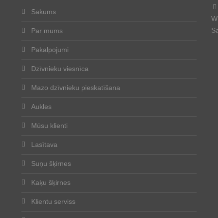
Sākums
Wh
Sa
Par mums
Pakalpojumi
Dzīvnieku viesnīca
Mazo dzīvnieku pieskatīšana
Aukles
Mūsu klienti
Lasītava
Suņu šķirnes
Kaķu šķirnes
Klientu serviss