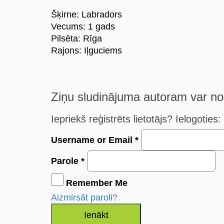
Šķirne: Labradors
Vecums: 1 gads
Pilsēta: Rīga
Rajons: Iļguciems
Ziņu sludinājuma autoram var nosūtī
Iepriekš reģistrēts lietotājs? Ielogoties:
Username or Email
*
Parole
*
Remember Me
Aizmirsāt paroli?
Ienākt