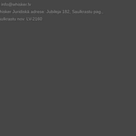
info@whisker.lv
isker Juridiskā adrese: Jubileja 182, Saulkrastu pag.,
ulkrastu nov. LV-2160