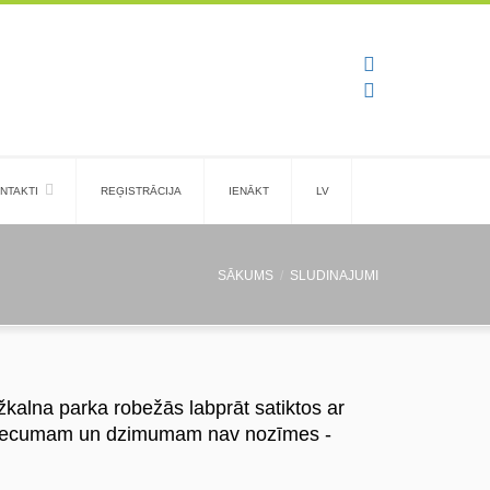
NTAKTI
REĢISTRĀCIJA
IENĀKT
LV
SĀKUMS
SLUDINAJUMI
kalna parka robežās labprāt satiktos ar
m. Vecumam un dzimumam nav nozīmes -