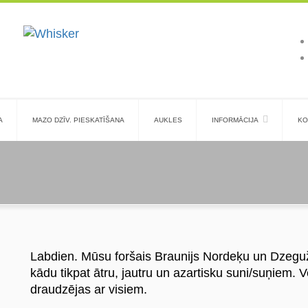
A
MAZO DZĪV. PIESKATĪŠANA
AUKLES
INFORMĀCIJA
KO
Labdien. Mūsu foršais Braunijs Nordeķu un Dzeguž
kādu tikpat ātru, jautru un azartisku suni/suņie
draudzējas ar visiem.