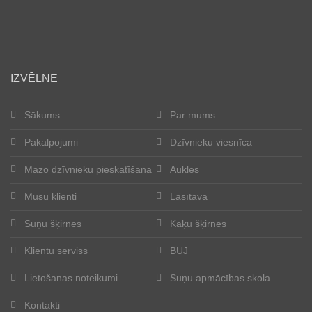
IZVĒLNE
Sākums
Par mums
Pakalpojumi
Dzīvnieku viesnīca
Mazo dzīvnieku pieskatīšana
Aukles
Mūsu klienti
Lasītava
Suņu šķirnes
Kaķu šķirnes
Klientu serviss
BUJ
Lietošanas noteikumi
Suņu apmācības skola
Kontakti