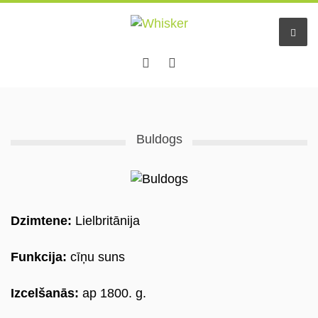
Sākums
Buldogs
Pakalpojumi
Dzīvnieku viesnīca
Mazo dzīv. pieskatīšana
Dzimtene:
Lielbritānija
Aukles
Funkcija:
cīņu suns
Informācija
Izcelšanās:
ap 1800. g.
Pastaigu draugs