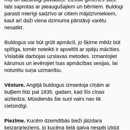
labi saprotas ar pieaugušajiem un bērniem. Buldogi
Ienākt
parasti mierīgi sadzīvo ar citiem mājdzīvniekiem,
kaut arī daži viena dzimuma pārstāvji varētu
lv
nesatikt.
Buldogus var būt grūti apmācīt, jo šķirne mēdz būt
spītīga, tomēr noteikti ir apveltīti ar spēju mācīties.
Vislabāk darbojas uzslavas metodes. Izmantojiet
kārumus un ievērojiet īsas apmācības sesijas, lai
noturētu suņa uzmanību.
Vēsture.
Anglijā buldogus izmantoja cīņām ar
buļļiem līdz pat 1835. gadam, kad šīs cīņas
aizliedza. Mūsdienās šie suņi vairs nav tik
cietsirdīgi.
Piezīme.
Kucēm dzemdībās bieži jāizdara
ķeizargrieziens, jo kucēna lielā galva nespēj izkļūt