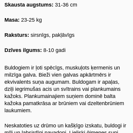
Skausta augstums:
31-36 cm
Lasītava
Masa:
23-25 kg
Mūsu klienti
Raksturs:
sirsnīgs, pakļāvīgs
Laimīgās astes
Dzīves ilgums:
8-10 gadi
Kļūt par aukli
Buldogiem ir ļoti spēcīgs, muskuļots ķermenis un
Suņu šķirnes
milzīga galva. Bieži vien galvas apkārtmērs ir
ekvivalents suņa augumam. Buldogam ir apaļas,
Kaķu šķirnes
dziļi iegrimušas acis un svītrains vai plankumains
kažoks. Plankumainajiem suņiem dominē balta
Kontakti
kažoka pamatkrāsa ar brūniem vai dzeltenbrūniem
laukumiem.
Par mums
Neskatoties uz drūmo un kašķīgo izskatu, buldogi ir
Reģistrācija
mīļi un labsirdīgi pavadoņi. Lieliski ģimenes suņi,