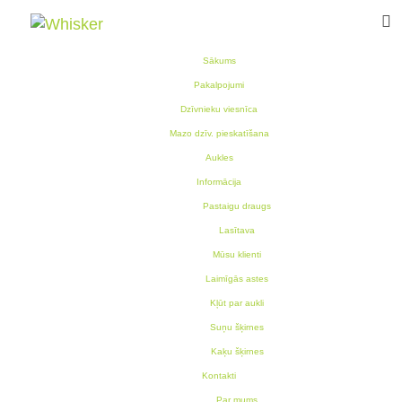
Sākums
Pakalpojumi
Dzīvnieku viesnīca
Mazo dzīv. pieskatīšana
Aukles
Informācija
Pastaigu draugs
Lasītava
Mūsu klienti
Laimīgās astes
Kļūt par aukli
Suņu šķirnes
Kaķu šķirnes
Kontakti
Par mums