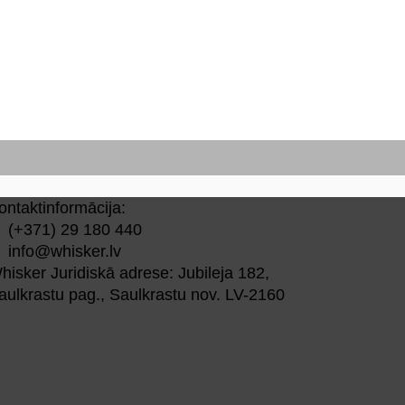
ontaktinformācija:
(+371) 29 180 440
info@whisker.lv
hisker Juridiskā adrese: Jubileja 182,
aulkrastu pag., Saulkrastu nov. LV-2160