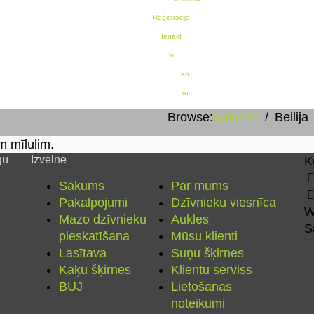
Reģistrācija
Ienākt
lv
en
ru
Browse:
Sākums
Beilija
m mīlulim.
gu
Izvēlne
K
Sākums
Par mums
Pakalpojumi
Dzīvnieku viesnīca
W
Mazo dzīvnieku
Aukles
S
pieskatīšana
Mūsu klienti
Lasītava
Suņu šķirnes
Kaķu šķirnes
Klientu serviss
BUJ
Lietošanas
noteikumi