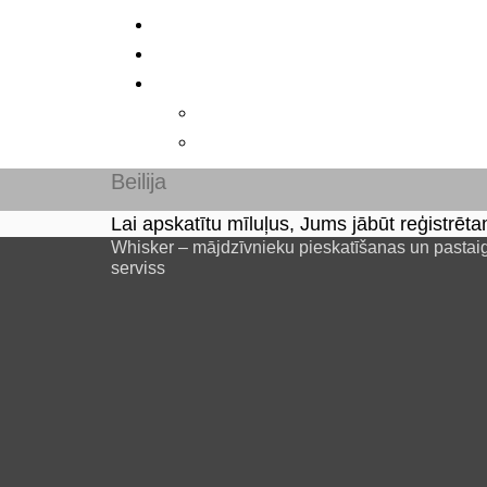
Beilija
Lai apskatītu mīluļus, Jums jābūt reģistrēta
Whisker – mājdzīvnieku pieskatīšanas un pastai
serviss