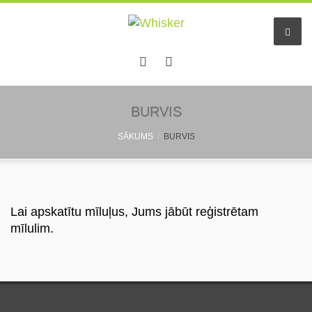
Sākums
BURVIS
SĀKUMS
BURVIS
Pakalpojumi
Dzīvnieku viesnīca
Mazo dzīv. pieskatīšana
Lai apskatītu mīluļus, Jums jābūt reģistrētam
mīlulim.
Aukles
Informācija
Pastaigu draugs