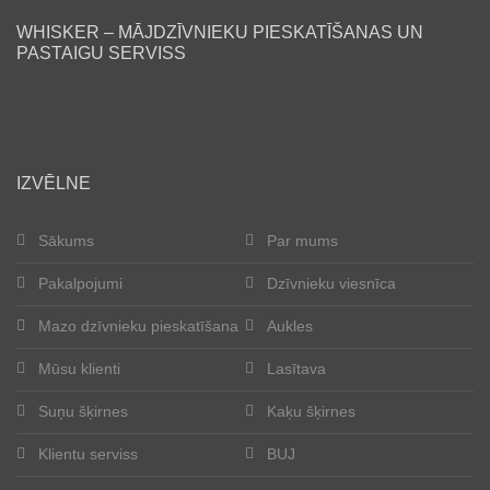
WHISKER – MĀJDZĪVNIEKU PIESKATĪŠANAS UN
Lasītava
PASTAIGU SERVISS
Mūsu klienti
Laimīgās astes
IZVĒLNE
Kļūt par aukli
Sākums
Par mums
Suņu šķirnes
Pakalpojumi
Dzīvnieku viesnīca
Kaķu šķirnes
Mazo dzīvnieku pieskatīšana
Aukles
Kontakti
Mūsu klienti
Lasītava
Suņu šķirnes
Kaķu šķirnes
Par mums
Klientu serviss
BUJ
Reģistrācija