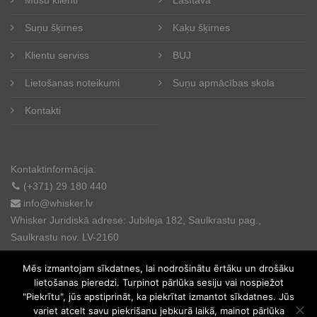
Suņu šķirnes
Kaķu šķirnes
Klientu serviss
BUJ
Lietošanas noteikumi
Suņu apmācības skola
Kontakti
Kontaktinformācija:
(+371) 29 180 440
info@whisker.lv
Whisker Juridiskā adrese: Jubileja 182, Saulkrastu pag.,
Saulkrastu nov. LV-2160
Mēs izmantojam sīkdatnes, lai nodrošinātu ērtāku un drošāku
lietošanas pieredzi. Turpinot pārlūka sesiju vai nospiežot
"Piekrītu", jūs apstiprināt, ka piekrītat izmantot sīkdatnes. Jūs
variet atcelt savu piekrišanu jebkurā laikā, mainot pārlūka
© 2025. All rights reserved.