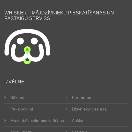
WHISKER – MĀJDZĪVNIEKU PIESKATĪŠANAS UN
PASTAIGU SERVISS
lv
IZVĒLNE
Sākums
Par mums
Pakalpojumi
Dzīvnieku viesnīca
Mazo dzīvnieku pieskatīšana
Aukles
Mūsu klienti
Lasītava