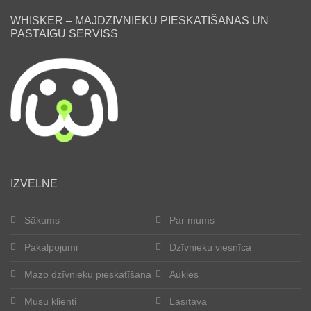
WHISKER – MĀJDZĪVNIEKU PIESKATĪŠANAS UN
PASTAIGU SERVISS
lv
IZVĒLNE
Sākums
Par mums
Pakalpojumi
Dzīvnieku viesnīca
Mazo dzīvnieku pieskatīšana
Aukles
Mūsu klienti
Lasītava