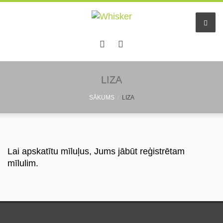
LIZA
SĀKUMS
LIZA
Lai apskatītu mīluļus, Jums jābūt reģistrētam
mīlulim.