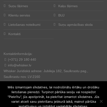
Suņu šķirnes
Kaķu šķirnes
Klientu serviss
BUJ
Lietošanas noteikumi
Suņu apmācības skola
Kontakti
Kontaktinformācija:
(+371) 29 180 440
info@whisker.lv
Whisker Juridiskā adrese: Jubileja 182, Saulkrastu pag.,
Saulkrastu nov. LV-2160
Mēs izmantojam sīkdatnes, lai nodrošinātu ērtāku un drošāku
lietošanas pieredzi. Turpinot pārlūka sesiju vai nospiežot
"Piekrītu", jūs apstiprināt, ka piekrītat izmantot sīkdatnes. Jūs
variet atcelt savu piekrišanu jebkurā laikā, mainot pārlūka
© 2025. All rights reserved.
iestatījumus un izdzēšot saglabātās sīkdatnes.