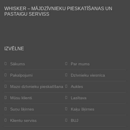
WHISKER – MĀJDZĪVNIEKU PIESKATĪŠANAS UN
Lasītava
PASTAIGU SERVISS
Mūsu klienti
Laimīgās astes
IZVĒLNE
Kļūt par aukli
Sākums
Par mums
Suņu šķirnes
Pakalpojumi
Dzīvnieku viesnīca
Kaķu šķirnes
Mazo dzīvnieku pieskatīšana
Aukles
Kontakti
Mūsu klienti
Lasītava
Suņu šķirnes
Kaķu šķirnes
Par mums
Klientu serviss
BUJ
Reģistrācija