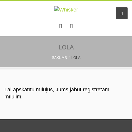
Sākums
LOLA
SĀKUMS
LOLA
Pakalpojumi
Dzīvnieku viesnīca
Mazo dzīv. pieskatīšana
Lai apskatītu mīluļus, Jums jābūt reģistrētam
mīlulim.
Aukles
Informācija
Pastaigu draugs