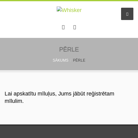
Sākums
PĒRLE
SĀKUMS
PĒRLE
Pakalpojumi
Dzīvnieku viesnīca
Mazo dzīv. pieskatīšana
Lai apskatītu mīluļus, Jums jābūt reģistrētam
mīlulim.
Aukles
Informācija
Pastaigu draugs