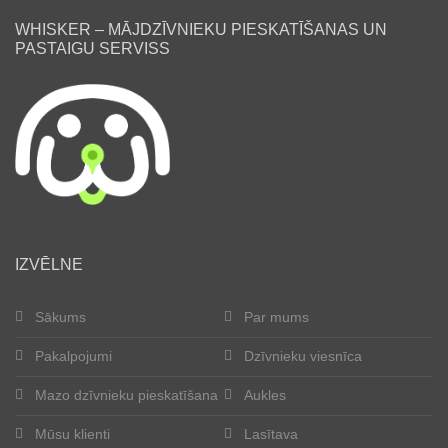
WHISKER – MĀJDZĪVNIEKU PIESKATĪŠANAS UN
PASTAIGU SERVISS
lv
IZVĒLNE
Sākums
Par mums
Pakalpojumi
Dzīvnieku viesnīca
Mazo dzīvnieku pieskatīšana
Aukles
Mūsu klienti
Lasītava