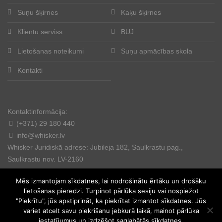
Suņu šķirnes
Kaķu šķirnes
Klientu serviss
BUJ
Lietošanas noteikumi
Suņu apmācības skola
Kontakti
Kontaktinformācija:
(+371) 29 180 440
info@whisker.lv
Whisker Juridiskā adrese: Jubileja 182, Saulkrastu pag.,
Saulkrastu nov. LV-2160
Mēs izmantojam sīkdatnes, lai nodrošinātu ērtāku un drošāku
lietošanas pieredzi. Turpinot pārlūka sesiju vai nospiežot
"Piekrītu", jūs apstiprināt, ka piekrītat izmantot sīkdatnes. Jūs
variet atcelt savu piekrišanu jebkurā laikā, mainot pārlūka
© 2025. All rights reserved.
iestatījumus un izdzēšot saglabātās sīkdatnes.