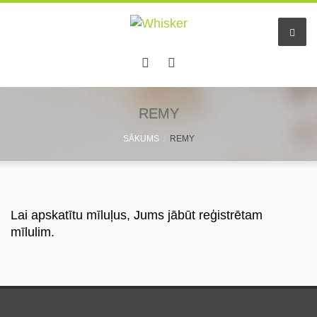
REMY
SĀKUMS
REMY
Lai apskatītu mīluļus, Jums jābūt reģistrētam
mīlulim.