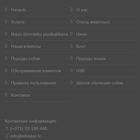
Начало
О нас
Услуги
Отель животных
Mazo dzīvnieku pieskatīšana
Няни
Наши клиенты
Блог
Породы собак
Породы кошек
Обслуживание клиентов
ЧЗВ
Правила пользования
Школа обучения собак
Kонтакты
Контактная информация:
(+371) 29 180 440
info@whisker.lv