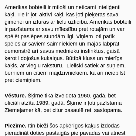
Amerikas bobteili ir mīloši un neticami inteliģenti
kaķi. Tie ir ļoti aktīvi kaķi, kas ļoti pieķeras savai
ģimenei un izturas ar lielu uzticību. Amerikas bobteili
ir pazīstams ar savu mīlestību pret rotaļām un var
spēlēt paslēpes stundām ilgi. Viņiem ļoti patīk
spēles ar saviem saimniekiem un mājās labprāt
ru
demonstrē arī savus mednieku instinktus, gaisā
ķerot lidojošus kukaiņus. Būtībā kluss un mierīgs
kaķis, ar vieglu raksturu. Lieliski satiek ar suņiem,
bērniem un citiem mājdzīvniekiem, kā arī neiebilst
pret ciemiņiem.
Vēsture.
Šķirne tika izveidota 1960. gadā, bet
oficiāli atzīta 1989. gadā. Šķirne ir ļoti pazīstama
Ziemeļamerikā, bet citur pasaulē reti sastopama.
Piezīme.
Itin bieži šos apķērīgos kaķus izdodas
pieradināt doties pastaigās pie pavadas vai atnest