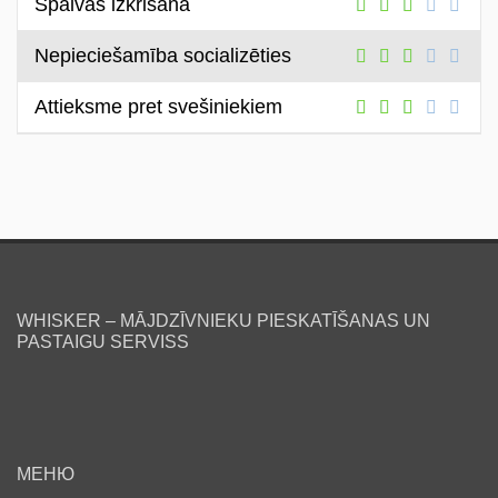
Spalvas izkrišana
Nepieciešamība socializēties
Attieksme pret svešiniekiem
WHISKER – MĀJDZĪVNIEKU PIESKATĪŠANAS UN
PASTAIGU SERVISS
МЕНЮ