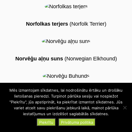
Norfolkas terjers
(Norfolk Terrier)
Norvēģu aļņu suns
(Norwegian Elkhound)
Mēs izmantojam sīkdatnes, lai nodrošinātu ērtāku un drošāku
Norvēģu buhunds
(Norwegian Buhund)
lietošanas pieredzi. Turpinot pārlūka sesiju vai nospiežot
"Piekrītu", jūs apstiprināt, ka piekrītat izmantot sīkdatnes. Jūs
variet atcelt savu piekrišanu jebkurā laikā, mainot pārlūka
iestatījumus un izdzēšot saglabātās sīkdatnes.
Piekrītu
Privātuma politika
Norvičas terjers
(Norwich Terrier)