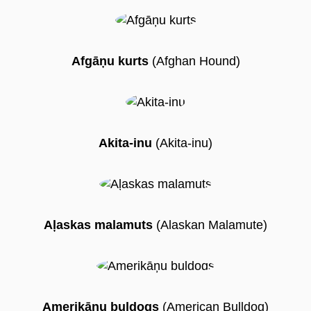
Afgāņu kurts
(Afghan Hound)
ru
Akita-inu
(Akita-inu)
Aļaskas malamuts
(Alaskan Malamute)
Amerikāņu buldogs
(American Bulldog)