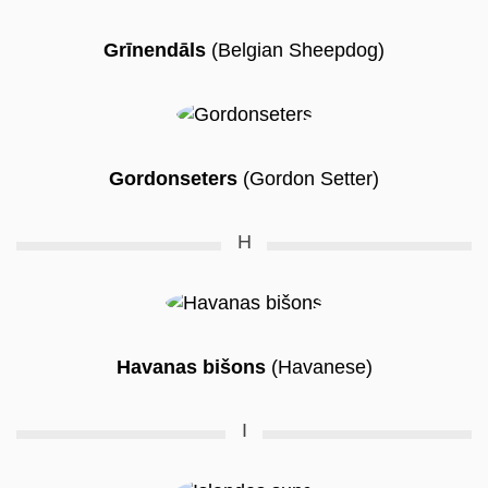
Grīnendāls
(Belgian Sheepdog)
Gordonseters
(Gordon Setter)
H
Havanas bišons
(Havanese)
I