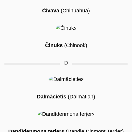
Čivava
(Chihuahua)
Činuks
(Chinook)
D
Dalmācietis
(Dalmatian)
Dandīdenmona terjers
(Dandie Dinmont Terrier)