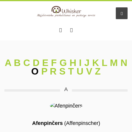
A
B
C
D
E
F
G
H
I
J
K
L
M
N
O
P
R
S
T
U
V
Z
A
Afenpinčers
(Affenpinscher)