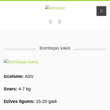
Hачало
Bombejas kaķis
Услуги
Отель животных
Small pet sitting
Izcelsme:
ASV
Няни
Svars:
4-7 kg
Информация
Dzīves ilgums:
15-20 gadi
Pastaigu draugs