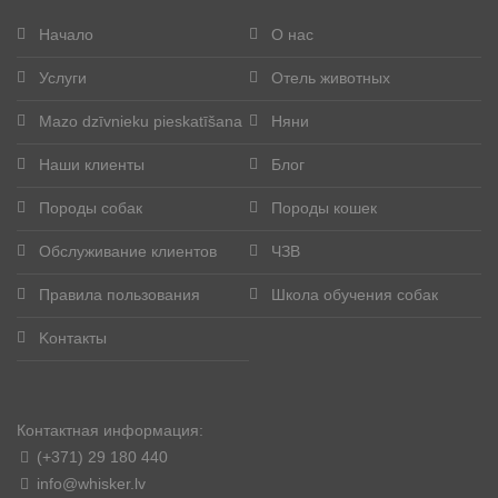
Начало
О нас
Услуги
Отель животных
Mazo dzīvnieku pieskatīšana
Няни
Наши клиенты
Блог
Породы собак
Породы кошек
Обслуживание клиентов
ЧЗВ
Правила пользования
Школа обучения собак
Kонтакты
Контактная информация:
(+371) 29 180 440
info@whisker.lv