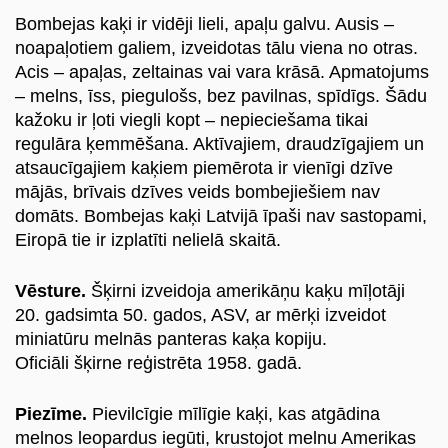
Bombejas kaķi ir vidēji lieli, apaļu galvu. Ausis –
Блог
noapaļotiem galiem, izveidotas tālu viena no otras.
Acis – apaļas, zeltainas vai vara krāsā. Apmatojums
Наши клиенты
– melns, īss, piegulošs, bez pavilnas, spīdīgs. Šādu
kažoku ir ļoti viegli kopt – nepieciešama tikai
Счастливые хвосты
regulāra ķemmēšana. Aktīvajiem, draudzīgajiem un
atsaucīgajiem kaķiem piemērota ir vienīgi dzīve
mājās, brīvais dzīves veids bombejiešiem nav
Стать помощником
domāts. Bombejas kaķi Latvijā īpaši nav sastopami,
Eiropā tie ir izplatīti nelielā skaitā.
Породы собак
Породы кошек
Vēsture.
Šķirni izveidoja amerikāņu kaķu mīļotāji
20. gadsimta 50. gados, ASV, ar mērķi izveidot
miniatūru melnās panteras kaķa kopiju.
Контакты
Oficiāli šķirne reģistrēta 1958. gadā.
О нас
Piezīme.
Pievilcīgie mīlīgie kaķi, kas atgādina
Pегистрация
melnos leopardus iegūti, krustojot melnu Amerikas