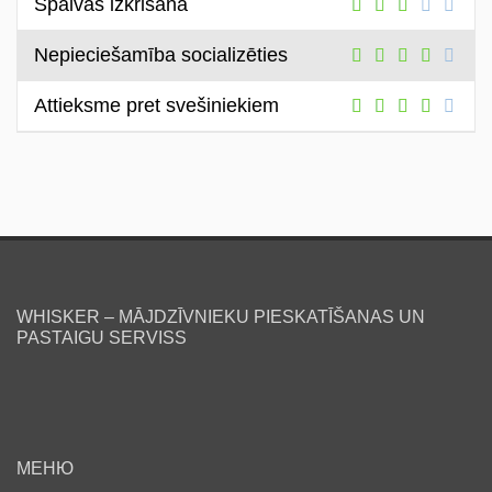
Spalvas izkrišana
Nepieciešamība socializēties
Attieksme pret svešiniekiem
WHISKER – MĀJDZĪVNIEKU PIESKATĪŠANAS UN
PASTAIGU SERVISS
МЕНЮ