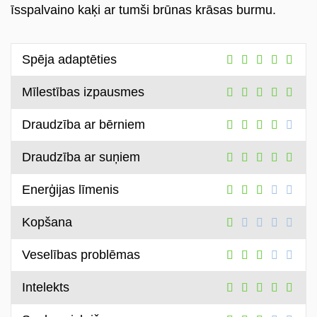
īsspalvaino kaķi ar tumši brūnas krāsas burmu.
Войти
Spēja adaptēties
ru
Mīlestības izpausmes
Draudzība ar bērniem
Draudzība ar suņiem
Enerģijas līmenis
Kopšana
Veselības problēmas
Intelekts