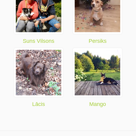
Suns Vilsons
Persiks
Lācis
Mango