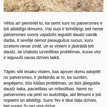
Vēlos arī pieminēt to, ka ņemt suni no patversmes ir
ļoti atbildīgs lēmums. Visi suņi ir brīnišķīgi, bet nereti
patversmes suņos vajadzēs ieguldīt daudz vairāk
darba, it sevišķi ņemot pieaugušus suņus, kuru
izcelsmi nevar zināt, un ar viņiem ir jāstrādā ļoti
daudz, lai izlabotu uzvedības problēmas, kuras viņi
ir ieguvuši savas dzīves laikā.
Tāpēc silti iesaku visiem, kas apsver domu adoptēt
no patversmes, ir jārēķinās ar to, ka sunītim,
iespējams, būs kādas problēmas, un būs jāiegulda
daudz laika, pacietības un mīlestības. Ņemt no
patversmes vai pirkt no audzētāja, abi lēmumi ir ļoti
nopietni un atbildīgi. Suns Tev ir tikai daļa dzīves,
bet sunim Tu esi visa dzīve.