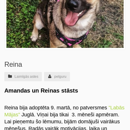
ru
Reina
Laimīgās astes
petguru
Amandas un Reinas stāsts
Reina bija adoptēta 9. martā, no patversmes
”Labās
Mājas”
Juglā. Viņai bija tikai 3. mēneši apmēram.
Lai pieņemtu šo lēmumu, bijām domājuši vairākus
mēnešus. Radās vairāk motivācijas, laika un