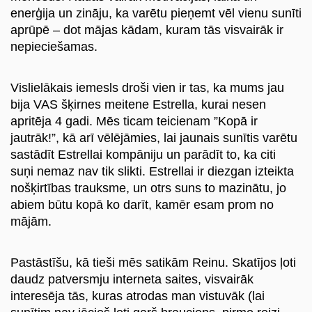
enerģija un zināju, ka varētu pieņemt vēl vienu sunīti
aprūpē – dot mājas kādam, kuram tās visvairāk ir
nepieciešamas.
Vislielākais iemesls droši vien ir tas, ka mums jau
bija VAS šķirnes meitene Estrella, kurai nesen
apritēja 4 gadi. Mēs ticam teicienam ”Kopā ir
jautrāk!”, kā arī vēlējāmies, lai jaunais sunītis varētu
sastādīt Estrellai kompāniju un parādīt to, ka citi
suņi nemaz nav tik slikti. Estrellai ir diezgan izteikta
nošķirtības trauksme, un otrs suns to mazinātu, jo
abiem būtu kopā ko darīt, kamēr esam prom no
mājām.
Pastāstīšu, kā tieši mēs satikām Reinu. Skatījos ļoti
daudz patversmju interneta saites, visvairāk
interesēja tās, kuras atrodas man vistuvāk (lai