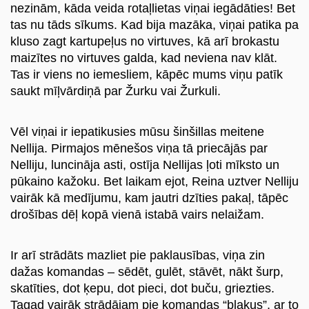
nezinām, kāda veida rotaļlietas viņai iegādāties! Bet
tas nu tāds sīkums. Kad bija mazāka, viņai patika pa
kluso zagt kartupeļus no virtuves, kā arī brokastu
maizītes no virtuves galda, kad neviena nav klāt.
Tas ir viens no iemesliem, kāpēc mums viņu patīk
saukt mīļvārdiņā par Žurku vai Žurkuli.
Vēl viņai ir iepatikusies mūsu šinšillas meitene
Nellija. Pirmajos mēnešos viņa tā priecājās par
Nelliju, luncināja asti, ostīja Nellijas ļoti mīksto un
pūkaino kažoku. Bet laikam ejot, Reina uztver Nelliju
vairāk kā medījumu, kam jautri dzīties pakaļ, tāpēc
drošības dēļ kopā vienā istabā vairs nelaižam.
Ir arī strādāts mazliet pie paklausības, viņa zin
dažas komandas – sēdēt, gulēt, stāvēt, nākt šurp,
skatīties, dot ķepu, dot pieci, dot buču, griezties.
Tagad vairāk strādājam pie komandas “blakus”, ar to