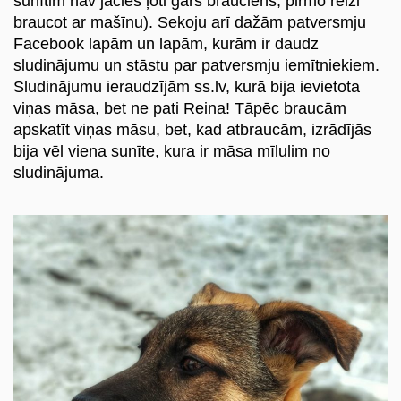
sunītim nav jācieš ļoti garš brauciens, pirmo reizi
braucot ar mašīnu). Sekoju arī dažām patversmju
Facebook lapām un lapām, kurām ir daudz
sludinājumu un stāstu par patversmju iemītniekiem.
Sludinājumu ieraudzījām ss.lv, kurā bija ievietota
viņas māsa, bet ne pati Reina! Tāpēc braucām
apskatīt viņas māsu, bet, kad atbraucām, izrādījās
bija vēl viena sunīte, kura ir māsa mīlulim no
sludinājuma.