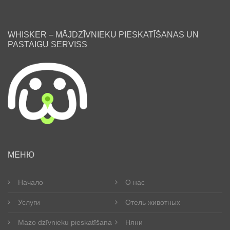
WHISKER – MĀJDZĪVNIEKU PIESKATĪŠANAS UN
PASTAIGU SERVISS
ru
МЕНЮ
Начало
О нас
Услуги
Отель животных
Mazo dzīvnieku pieskatīšana
Няни