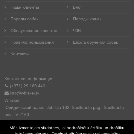
Наши клиенты
Блог
Породы собак
Породы кошек
Обслуживание клиентов
ЧЗВ
Правила пользования
Школа обучения собак
Kонтакты
Контактная информация:
(+371) 29 180 440
info@whisker.lv
Whisker
Юридический адрес: Jubileja 182, Saulkrastu pag., Saulkrastu
nov. LV-2160
Mēs izmantojam sīkdatnes, lai nodrošinātu ērtāku un drošāku
lietošanas pieredzi. Turpinot pārlūka sesiju vai nospiežot