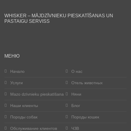
Блог
WHISKER – MĀJDZĪVNIEKU PIESKATĪŠANAS UN
PASTAIGU SERVISS
Наши клиенты
Счастливые хвосты
Стать помощником
МЕНЮ
Породы собак
Начало
О нас
Услуги
Отель животных
Породы кошек
Mazo dzīvnieku pieskatīšana
Няни
Контакты
Наши клиенты
Блог
О нас
Породы собак
Породы кошек
Pегистрация
Обслуживание клиентов
ЧЗВ