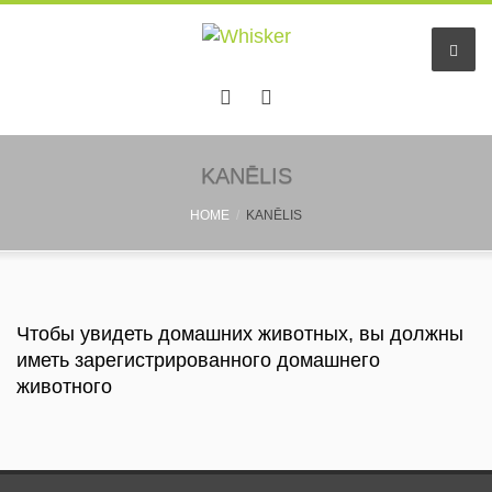
Hачало
KANĒLIS
HOME
KANĒLIS
Услуги
Отель животных
Small pet sitting
Чтобы увидеть домашних животных, вы должны
иметь зарегистрированного домашнего
Няни
животного
Информация
Pastaigu draugs