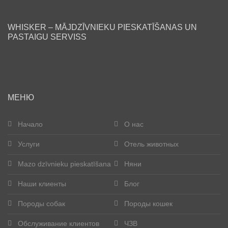
Блог
WHISKER – MĀJDZĪVNIEKU PIESKATĪŠANAS UN
PASTAIGU SERVISS
Наши клиенты
Счастливые хвосты
Стать помощником
МЕНЮ
Породы собак
Начало
О нас
Услуги
Отель животных
Породы кошек
Mazo dzīvnieku pieskatīšana
Няни
Контакты
Наши клиенты
Блог
О нас
Породы собак
Породы кошек
Pегистрация
Обслуживание клиентов
ЧЗВ