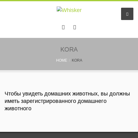
Hачало
KORA
HOME
KORA
Услуги
Отель животных
Small pet sitting
Чтобы увидеть домашних животных, вы должны
иметь зарегистрированного домашнего
Няни
животного
Информация
Pastaigu draugs