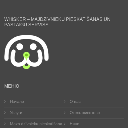
WHISKER – MĀJDZĪVNIEKU PIESKATĪŠANAS UN
PASTAIGU SERVISS
ru
МЕНЮ
Начало
О нас
Услуги
Отель животных
Mazo dzīvnieku pieskatīšana
Няни