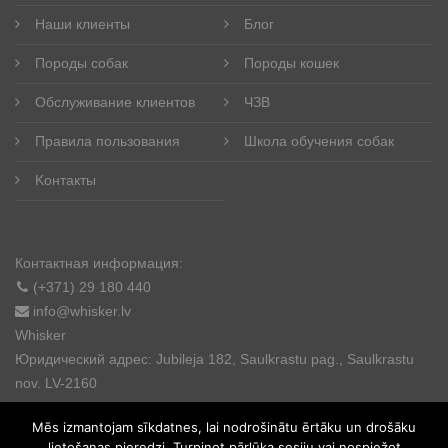
Наши клиенты
Блог
Породы собак
Породы кошек
Обслуживание клиентов
ЧЗВ
Правила пользования
Школа обучения собак
Kонтакты
Контактная информация:
(+371) 29 180 440
info@whisker.lv
Whisker
Юридический адрес: Jubileja 182, Saulkrastu pag., Saulkrastu
nov. LV-2160
Mēs izmantojam sīkdatnes, lai nodrošinātu ērtāku un drošāku
lietošanas pieredzi. Turpinot pārlūka sesiju vai nospiežot