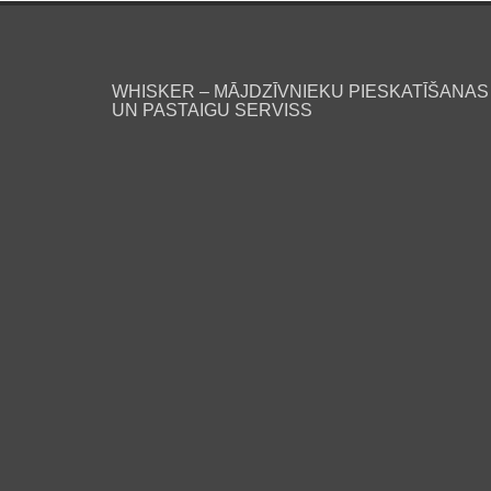
WHISKER – MĀJDZĪVNIEKU PIESKATĪŠANAS
UN PASTAIGU SERVISS