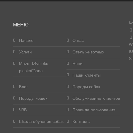
К
МЕНЮ
Начало
О нас
W
Юр
Услуги
Отель животных
Sa
Mazo dzīvnieku
Няни
pieskatīšana
Наши клиенты
Блог
Породы собак
Породы кошек
Обслуживание клиентов
ЧЗВ
Правила пользования
Школа обучения собак
Kонтакты