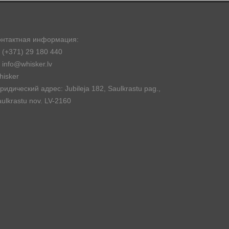
онтактная информация:
(+371) 29 180 440
info@whisker.lv
hisker
идический адрес: Jubileja 182, Saulkrastu pag.,
ulkrastu nov. LV-2160