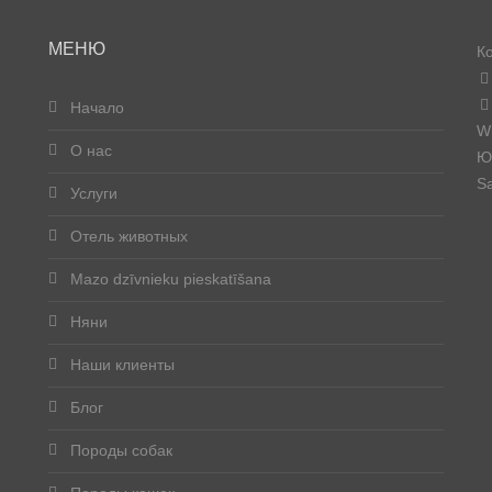
МЕНЮ
К
Начало
W
О нас
Юр
Sa
Услуги
Отель животных
Mazo dzīvnieku pieskatīšana
Няни
Наши клиенты
Блог
Породы собак