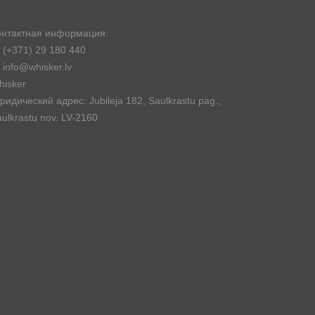
онтактная информация:
(+371) 29 180 440
info@whisker.lv
hisker
идический адрес: Jubileja 182, Saulkrastu pag.,
ulkrastu nov. LV-2160