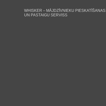
WHISKER – MĀJDZĪVNIEKU PIESKATĪŠANAS
UN PASTAIGU SERVISS